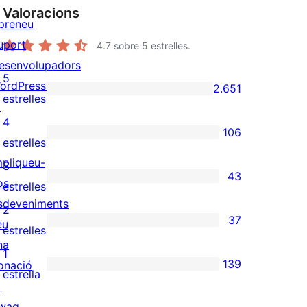
Valoracions
preneu
uport
4.7
sobre 5 estrelles.
esenvolupadors
5
ordPress.tv
2.651
2.651
estrelles
↗
valoracions
4
106
de
106
estrelles
5
valoracions
mpliqueu-
3
43
estrelles
de
os
43
estrelles
4
sdeveniments
valoracions
2
37
estrelles
eu
de
37
estrelles
na
3
valoracions
1
139
onació
estrelles
de
139
estrella
↗
2
valoracions
wag