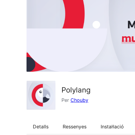
Polylang
Per
Chouby
Detalls
Ressenyes
Instal·lació