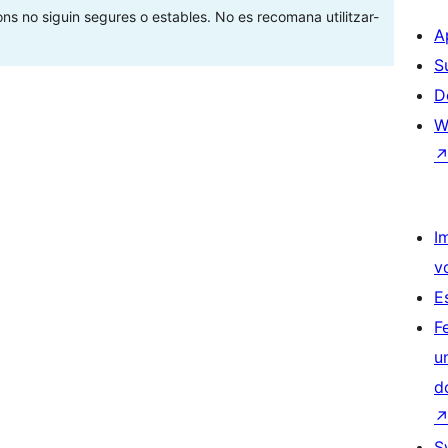
ons no siguin segures o estables. No es recomana utilitzar-
A
S
D
W
I
v
E
F
u
d
S