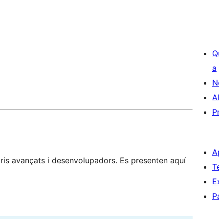
Q
a
N
A
P
A
is avançats i desenvolupadors. Es presenten aquí
T
E
P