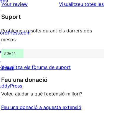
estrelles
de
ressenyes
Your review
Visualitzeu totes les
↗
1
Suport
estrelles
Problemes resolts durant els darrers dos
ordPress.com
mesos:
↗
att
3 de 14
↗
Visualitza els fòrums de suport
bPress
↗
Feu una donació
uddyPress
Voleu ajudar a què l’extensió millori?
↗
Feu una donació a aquesta extensió