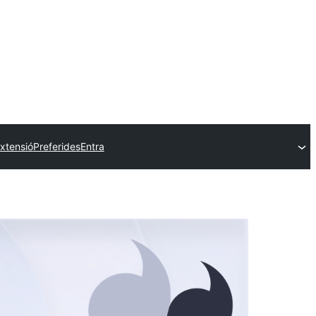
xtensió
Preferides
Entra