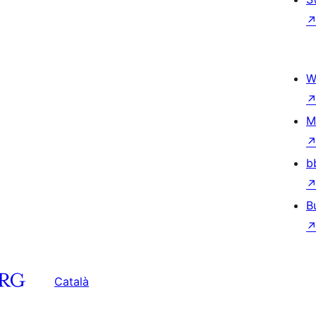
W
M
b
B
Català