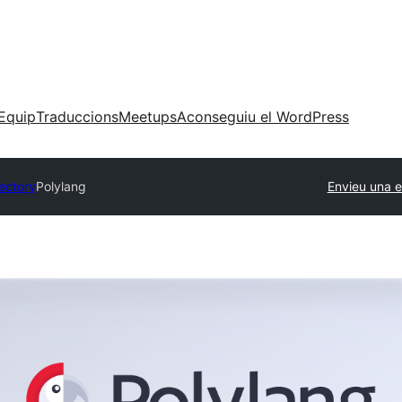
Equip
Traduccions
Meetups
Aconseguiu el WordPress
rectory
Polylang
Envieu una e